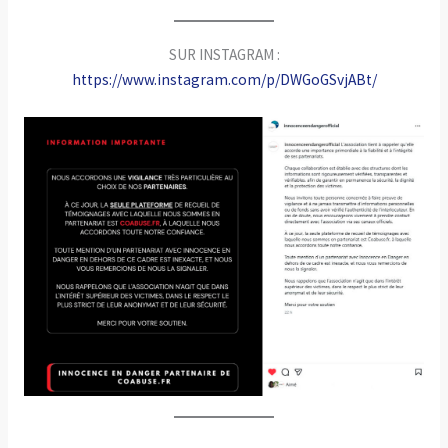
SUR INSTAGRAM :
https://www.instagram.com/p/DWGoGSvjABt/